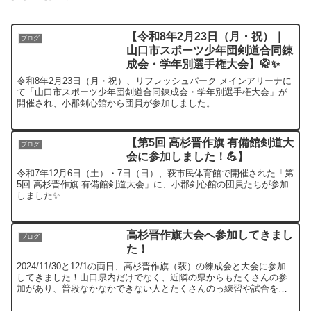
【令和8年2月23日（月・祝）｜
ブログ
山口市スポーツ少年団剣道合同錬
成会・学年別選手権大会】🥋✨
令和8年2月23日（月・祝）、リフレッシュパーク メインアリーナに
て「山口市スポーツ少年団剣道合同錬成会・学年別選手権大会」が
開催され、小郡剣心館から団員が参加しました。
【第5回 高杉晋作旗 有備館剣道大
ブログ
会に参加しました！💪】
令和7年12月6日（土）・7日（日）、萩市民体育館で開催された「第
5回 高杉晋作旗 有備館剣道大会」に、小郡剣心館の団員たちが参加
しました✨
高杉晋作旗大会へ参加してきまし
ブログ
た！
2024/11/30と12/1の両日、高杉晋作旗（萩）の練成会と大会に参加
してきました！山口県内だけでなく、近隣の県からもたくさんの参
加があり、普段なかなかできない人とたくさんのっ練習や試合をす
ることができました！大会のほうは残念ながら決勝...