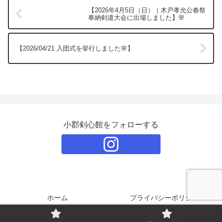
【2026年4月5日（日）｜木戸孝允公春祭
奉納剣道大会に出場しました】🌸
【2026/04/21 入団式を挙行しました🌸】
小郡剣心館をフォローする
ホーム
プライバシーポリシー
© 2026 小郡剣心館 All Rights Reserved.