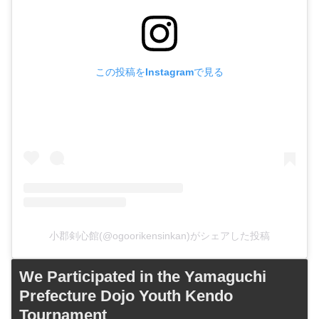
この投稿をInstagramで見る
小郡剣心館(@ogoorikensinkan)がシェアした投稿
We Participated in the Yamaguchi
Prefecture Dojo Youth Kendo
Tournament