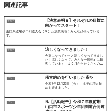
関連記事
【決意表明🔥】それぞれの目標に
ブログ
向かってスタート！
山口県道場少年剣道大会に向けた決意表明！みんな頑張っていま
す。
涼しくなってきました！
ブログ
今週になってやっと涼しくなってきまし
た！涼しくなって、みんな一層熱心に練
習しています！１０月からたくさんの大
会に参加する予定です。みんな頑張ろう
ね！ この投稿をInstagramで見る 小郡剣
心館(@ogoorikensinkan)がシェア...
稽古納めを行いました 🥋✨
ブログ
令和7年12月23日（火）、本年の稽古納
めを迎えました。
📝【活動報告】令和７年度前期
ブログ
山口市スポーツ少年団剣道合同錬