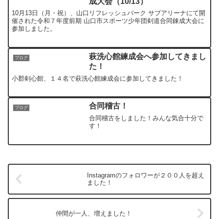
成大会（10/13）
10月13日（月・祝）、山口リフレッシュパーク サブアリーナにて開
催された令和７年度前期 山口市スポーツ少年団剣道合同錬成大会に
参加しました。
萩洗心館練成会へ参加してきまし
ブログ
た！
小郡剣心館、１４名で萩洗心館練成会に参加してきました！
合同稽古！
ブログ
合同稽古をしました！みんな気合十分で
す！
Instagramのフォロワーが２００人を超え
ました！
仲間が一人、増えました！