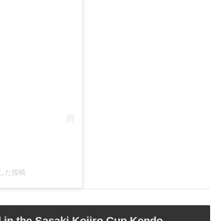
ェアした投稿
d in the Sasaki Kojiro Cup Kendo