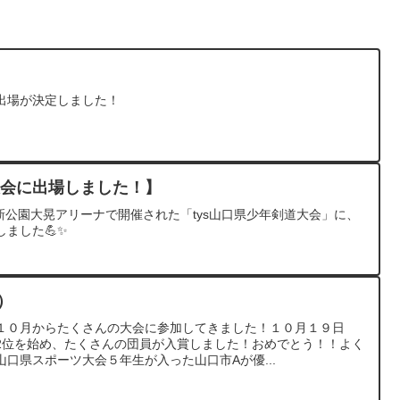
出場が決定しました！
大会に出場しました！】
維新公園大晃アリーナで開催された「tys山口県少年剣道大会」に、
ました💪✨
）
１０月からたくさんの大会に参加してきました！１０月１９日
2位を始め、たくさんの団員が入賞しました！おめでとう！！よく
口県スポーツ大会５年生が入った山口市Aが優...