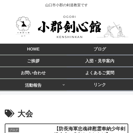
山口市小郡の剣道教室です
HOME
ブログ
ご挨拶
入団・見学案内
お問い合わせ
よくあるご質問
リンク
活動報告
大会
【防長海軍忠魂碑慰霊奉納少年剣
ブログ